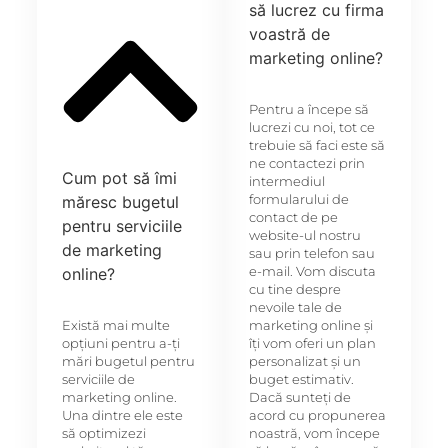
să lucrez cu firma
voastră de
marketing online?
Pentru a începe să
lucrezi cu noi, tot ce
trebuie să faci este să
ne contactezi prin
Cum pot să îmi
intermediul
formularului de
măresc bugetul
contact de pe
pentru serviciile
website-ul nostru
de marketing
sau prin telefon sau
e-mail. Vom discuta
online?
cu tine despre
nevoile tale de
Există mai multe
marketing online și
opțiuni pentru a-ți
îți vom oferi un plan
mări bugetul pentru
personalizat și un
serviciile de
buget estimativ.
marketing online.
Dacă sunteți de
Una dintre ele este
acord cu propunerea
să optimizezi
noastră, vom începe