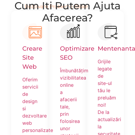
Cum Iti Putem Ajuta
Rezolvam Probleme Reale
Afacerea?
Creare
Optimizare
Mentenant
Site
SEO
Grijile
Web
legate
Îmbunătățim
de
vizibilitatea
Oferim
site-ul
online
servicii
tău le
a
de
preluăm
afacerii
design
noi!
tale,
si
De la
prin
dezvoltare
actualizări
folosirea
web
la
unor
personalizate
securitate,