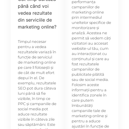
performanța
până când voi
campaniilor de
marketing online
vedea rezultate
prin intermediul
din serviciile de
uneltelor specifice de
marketing online?
monitorizare și
analiză. Acestea ne
permit să vedem câți
Timpul necesar
vizitatori au accesat
pentru a vedea
website-ul tău, cum
rezultatele variază în
au interacționat cu
funcție de serviciul
conținutul și care au
de marketing online
fost rezultatele
pe care îl folosești și
campaniilor de
de cât de mult efort
publicitate plătită
depui în el. De
sau de social media.
exemplu, rezultatele
Folosim aceste
SEO pot dura câteva
informații pentru a
luni până să fie
identifica zonele în
vizibile, în timp ce
care putem
PPC și campaniile de
îmbunătăți
social media pot
campaniile tale de
aduce rezultate
marketing online și
vizibile în câteva zile
pentru a aduce
sau săptămâni. Este
ajustări în funcție de