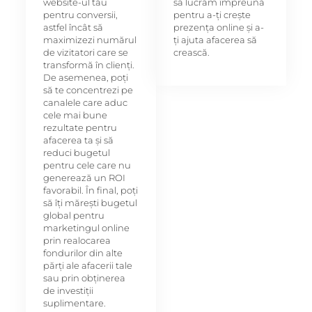
website-ul tău
să lucrăm împreună
pentru conversii,
pentru a-ți crește
astfel încât să
prezența online și a-
maximizezi numărul
ți ajuta afacerea să
de vizitatori care se
crească.
transformă în clienți.
De asemenea, poți
să te concentrezi pe
canalele care aduc
cele mai bune
rezultate pentru
afacerea ta și să
reduci bugetul
pentru cele care nu
generează un ROI
favorabil. În final, poți
să îți mărești bugetul
global pentru
marketingul online
prin realocarea
fondurilor din alte
părți ale afacerii tale
sau prin obținerea
de investiții
suplimentare.