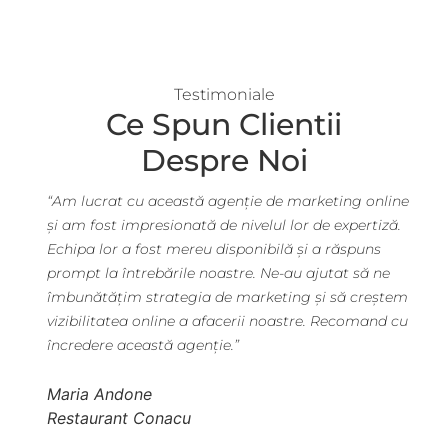
Testimoniale
Ce Spun Clientii
Despre Noi
“Am lucrat cu această agenție de marketing online
“A
 lor
și am fost impresionată de nivelul lor de expertiză.
bu
ile
Echipa lor a fost mereu disponibilă și a răspuns
pr
at
prompt la întrebările noastre. Ne-au ajutat să ne
a 
erea
îmbunătățim strategia de marketing și să creștem
me
vizibilitatea online a afacerii noastre. Recomand cu
vâ
încredere această agenție.”
vo
pr
Maria Andone
Restaurant Conacu
A
Ho