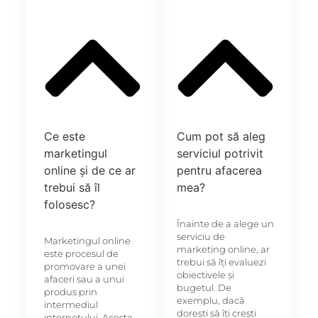
Ce este
Cum pot să aleg
marketingul
serviciul potrivit
online și de ce ar
pentru afacerea
trebui să îl
mea?
folosesc?
Înainte de a alege un
serviciu de
Marketingul online
marketing online, ar
este procesul de
trebui să îți evaluezi
promovare a unei
obiectivele și
afaceri sau a unui
bugetul. De
produs prin
exemplu, dacă
intermediul
dorești să îți crești
internetului. Acesta