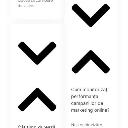
plăcea să cumpere
de la tine.
Cum monitorizați
performanța
campaniilor de
marketing online?
Noi monitorizăm
Cât timp durează