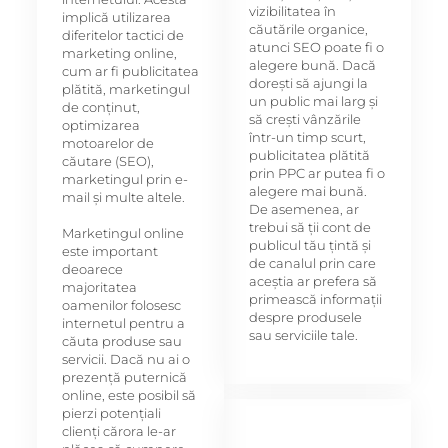
vizibilitatea în
implică utilizarea
căutările organice,
diferitelor tactici de
atunci SEO poate fi o
marketing online,
alegere bună. Dacă
cum ar fi publicitatea
dorești să ajungi la
plătită, marketingul
un public mai larg și
de conținut,
să crești vânzările
optimizarea
într-un timp scurt,
motoarelor de
publicitatea plătită
căutare (SEO),
prin PPC ar putea fi o
marketingul prin e-
alegere mai bună.
mail și multe altele.
De asemenea, ar
trebui să ții cont de
Marketingul online
publicul tău țintă și
este important
de canalul prin care
deoarece
aceștia ar prefera să
majoritatea
primească informații
oamenilor folosesc
despre produsele
internetul pentru a
sau serviciile tale.
căuta produse sau
servicii. Dacă nu ai o
prezență puternică
online, este posibil să
pierzi potențiali
clienți cărora le-ar