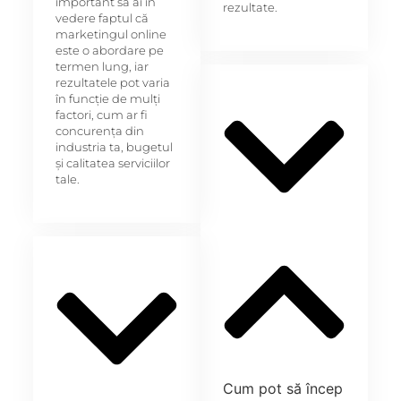
important să ai în
rezultate.
vedere faptul că
marketingul online
este o abordare pe
termen lung, iar
rezultatele pot varia
în funcție de mulți
factori, cum ar fi
concurența din
industria ta, bugetul
și calitatea serviciilor
tale.
Cum pot să încep